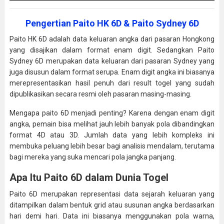
Pengertian Paito HK 6D & Paito Sydney 6D
Paito HK 6D adalah data keluaran angka dari pasaran Hongkong
yang disajikan dalam format enam digit. Sedangkan Paito
Sydney 6D merupakan data keluaran dari pasaran Sydney yang
juga disusun dalam format serupa. Enam digit angka ini biasanya
merepresentasikan hasil penuh dari result togel yang sudah
dipublikasikan secara resmi oleh pasaran masing-masing.
Mengapa paito 6D menjadi penting? Karena dengan enam digit
angka, pemain bisa melihat jauh lebih banyak pola dibandingkan
format 4D atau 3D. Jumlah data yang lebih kompleks ini
membuka peluang lebih besar bagi analisis mendalam, terutama
bagi mereka yang suka mencari pola jangka panjang.
Apa Itu Paito 6D dalam Dunia Togel
Paito 6D merupakan representasi data sejarah keluaran yang
ditampilkan dalam bentuk grid atau susunan angka berdasarkan
hari demi hari. Data ini biasanya menggunakan pola warna,