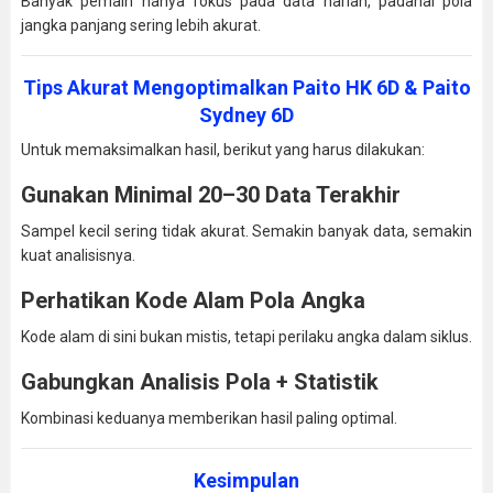
Banyak pemain hanya fokus pada data harian, padahal pola
jangka panjang sering lebih akurat.
Tips Akurat Mengoptimalkan Paito HK 6D & Paito
Sydney 6D
Untuk memaksimalkan hasil, berikut yang harus dilakukan:
Gunakan Minimal 20–30 Data Terakhir
Sampel kecil sering tidak akurat. Semakin banyak data, semakin
kuat analisisnya.
Perhatikan Kode Alam Pola Angka
Kode alam di sini bukan mistis, tetapi perilaku angka dalam siklus.
Gabungkan Analisis Pola + Statistik
Kombinasi keduanya memberikan hasil paling optimal.
Kesimpulan