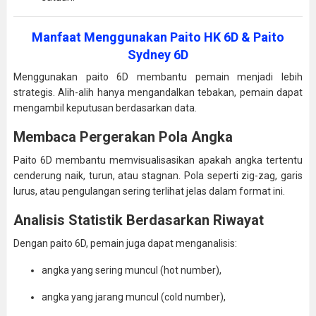
Manfaat Menggunakan Paito HK 6D & Paito
Sydney 6D
Menggunakan paito 6D membantu pemain menjadi lebih
strategis. Alih-alih hanya mengandalkan tebakan, pemain dapat
mengambil keputusan berdasarkan data.
Membaca Pergerakan Pola Angka
Paito 6D membantu memvisualisasikan apakah angka tertentu
cenderung naik, turun, atau stagnan. Pola seperti zig-zag, garis
lurus, atau pengulangan sering terlihat jelas dalam format ini.
Analisis Statistik Berdasarkan Riwayat
Dengan paito 6D, pemain juga dapat menganalisis:
angka yang sering muncul (hot number),
angka yang jarang muncul (cold number),