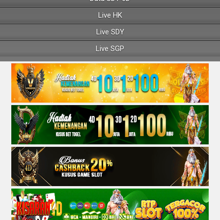
Live HK
Live SDY
Live SGP