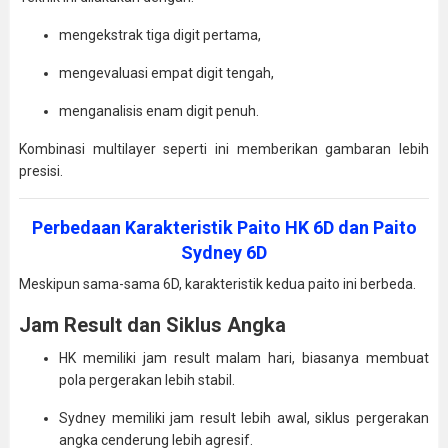
mengekstrak tiga digit pertama,
mengevaluasi empat digit tengah,
menganalisis enam digit penuh.
Kombinasi multilayer seperti ini memberikan gambaran lebih
presisi.
Perbedaan Karakteristik Paito HK 6D dan Paito
Sydney 6D
Meskipun sama-sama 6D, karakteristik kedua paito ini berbeda.
Jam Result dan Siklus Angka
HK memiliki jam result malam hari, biasanya membuat
pola pergerakan lebih stabil.
Sydney memiliki jam result lebih awal, siklus pergerakan
angka cenderung lebih agresif.