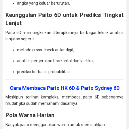
angka yang keluar berurutan.
Keunggulan Paito 6D untuk Prediksi Tingkat
Lanjut
Paito 6D memungkinkan diterapkannya berbagai teknik analisis
lanjutan seperti:
metode cross-check antar digit,
analisis pergerakan horizontal dan vertikal,
prediksi berbasis probabilitas.
Cara Membaca Paito HK 6D & Paito Sydney 6D
Meskipun terlihat kompleks, membaca paito 6D sebenarnya
mudah jika sudah memahami dasarnya.
Pola Warna Harian
Banyak paito menggunakan warna untuk memisahkan: