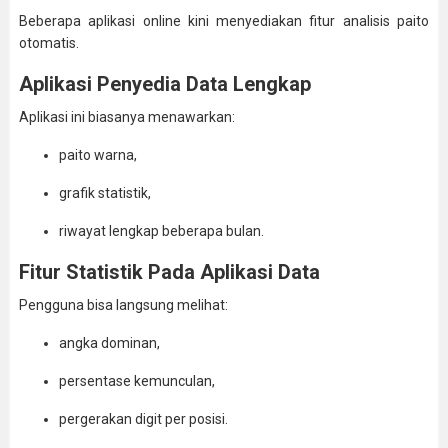
Beberapa aplikasi online kini menyediakan fitur analisis paito
otomatis.
Aplikasi Penyedia Data Lengkap
Aplikasi ini biasanya menawarkan:
paito warna,
grafik statistik,
riwayat lengkap beberapa bulan.
Fitur Statistik Pada Aplikasi Data
Pengguna bisa langsung melihat:
angka dominan,
persentase kemunculan,
pergerakan digit per posisi.