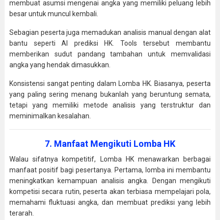
membuat asumsi mengenai angka yang memiliki peluang lebih
besar untuk muncul kembali.
Sebagian peserta juga memadukan analisis manual dengan alat
bantu seperti AI prediksi HK. Tools tersebut membantu
memberikan sudut pandang tambahan untuk memvalidasi
angka yang hendak dimasukkan.
Konsistensi sangat penting dalam Lomba HK. Biasanya, peserta
yang paling sering menang bukanlah yang beruntung semata,
tetapi yang memiliki metode analisis yang terstruktur dan
meminimalkan kesalahan.
7. Manfaat Mengikuti Lomba HK
Walau sifatnya kompetitif, Lomba HK menawarkan berbagai
manfaat positif bagi pesertanya. Pertama, lomba ini membantu
meningkatkan kemampuan analisis angka. Dengan mengikuti
kompetisi secara rutin, peserta akan terbiasa mempelajari pola,
memahami fluktuasi angka, dan membuat prediksi yang lebih
terarah.