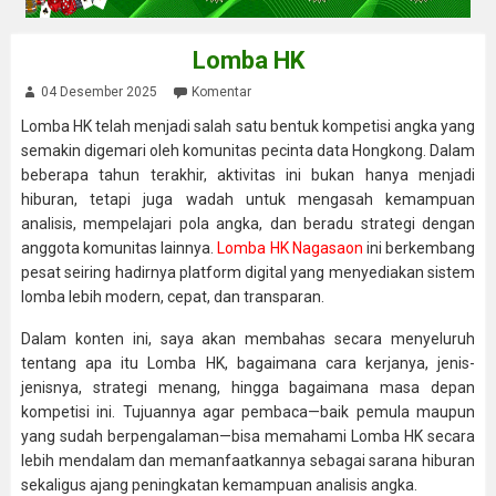
Lomba HK
04 Desember 2025
Komentar
Lomba HK telah menjadi salah satu bentuk kompetisi angka yang
semakin digemari oleh komunitas pecinta data Hongkong. Dalam
beberapa tahun terakhir, aktivitas ini bukan hanya menjadi
hiburan, tetapi juga wadah untuk mengasah kemampuan
analisis, mempelajari pola angka, dan beradu strategi dengan
anggota komunitas lainnya.
Lomba HK Nagasaon
ini berkembang
pesat seiring hadirnya platform digital yang menyediakan sistem
lomba lebih modern, cepat, dan transparan.
Dalam konten ini, saya akan membahas secara menyeluruh
tentang apa itu Lomba HK, bagaimana cara kerjanya, jenis-
jenisnya, strategi menang, hingga bagaimana masa depan
kompetisi ini. Tujuannya agar pembaca—baik pemula maupun
yang sudah berpengalaman—bisa memahami Lomba HK secara
lebih mendalam dan memanfaatkannya sebagai sarana hiburan
sekaligus ajang peningkatan kemampuan analisis angka.