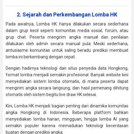
2. Sejarah dan Perkembangan Lomba HK
Pada awalnya, Lomba HK hanya dilakukan secara sederhana
dalam grup kecil seperti komunitas media sosial, forum, atau
grup chat. Peserta mengirim angka manual dan penilaian
dilakukan oleh admin secara manual pula. Meski sederhana,
antusiasme komunitas untuk saling beradu prediksi membuat
lomba ini berkembang dengan cepat.
Dengan hadirnya teknologi dan situs penyedia data Hongkong,
format lomba menjadi semakin profesional. Banyak website kini
menyediakan sistem lomba otomatis, di mana peserta dapat
mengirim angka secara langsung, dan hasil pemenang dihitung
otomatis oleh sistem begitu live draw HK selesai.
Kini, Lomba HK menjadi bagian penting dari dinamika komunitas
angka Hongkong di Indonesia. Beberapa platform bahkan
menyediakan lomba harian, mingguan, hingga lomba AI yang
semakin populer karena memadukan teknologi kecerdasan
buatan dengan prediksi angka.