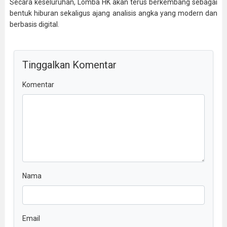
Secara keseluruhan, Lomba HK akan terus berkembang sebagai
bentuk hiburan sekaligus ajang analisis angka yang modern dan
berbasis digital.
Tinggalkan Komentar
Komentar
Nama
Email