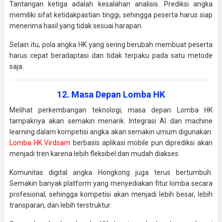
Tantangan ketiga adalah kesalahan analisis. Prediksi angka
memiliki sifat ketidakpastian tinggi, sehingga peserta harus siap
menerima hasil yang tidak sesuai harapan.
Selain itu, pola angka HK yang sering berubah membuat peserta
harus cepat beradaptasi dan tidak terpaku pada satu metode
saja.
12. Masa Depan Lomba HK
Melihat perkembangan teknologi, masa depan Lomba HK
tampaknya akan semakin menarik. Integrasi AI dan machine
learning dalam kompetisi angka akan semakin umum digunakan.
Lomba HK Virdsam
berbasis aplikasi mobile pun diprediksi akan
menjadi tren karena lebih fleksibel dan mudah diakses.
Komunitas digital angka Hongkong juga terus bertumbuh.
Semakin banyak platform yang menyediakan fitur lomba secara
profesional, sehingga kompetisi akan menjadi lebih besar, lebih
transparan, dan lebih terstruktur.