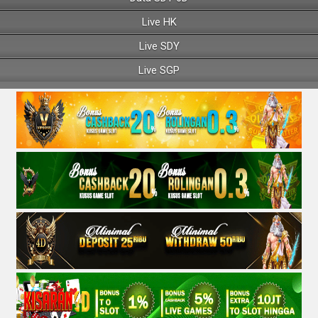
Live HK
Live SDY
Live SGP